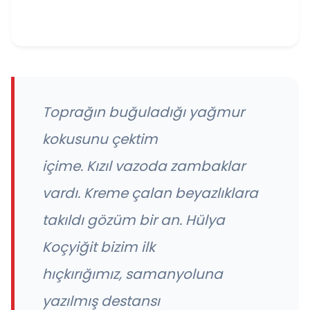
Toprağın buğuladığı yağmur
kokusunu çektim
içime.
Kızıl
vazo
da zambaklar
vardı. Kreme çalan beyazlıklara
takıldı gözüm bir an. Hülya
Koçyiğit bizim ilk
hıçkırığımız,
samanyolu
na
yazılmış destansı