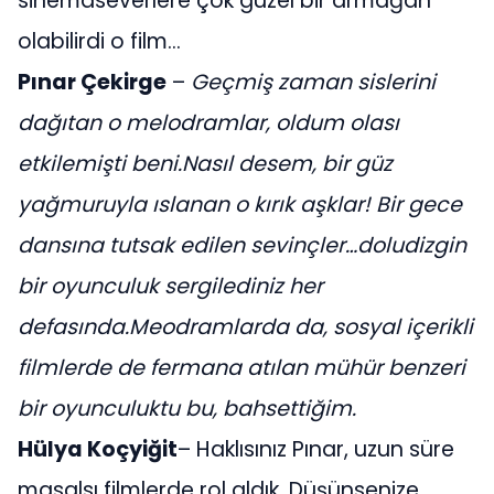
sinemaseverlere çok güzel bir armağan
olabilirdi o film…
Pınar Çekirge
–
Geçmiş zaman sislerini
dağıtan o melodramlar, oldum olası
etkilemişti beni.Nasıl desem, bir güz
yağmuruyla ıslanan o kırık aşklar! Bir gece
dansına tutsak edilen sevinçler…doludizgin
bir oyunculuk sergilediniz her
defasında.Meodramlarda da, sosyal içerikli
filmlerde de fermana atılan mühür benzeri
bir oyunculuktu bu, bahsettiğim.
Hülya Koçyiğit
– Haklısınız Pınar, uzun süre
masalsı filmlerde rol aldık. Düşünsenize,