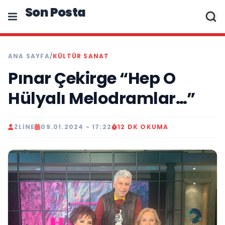
Son Posta
ANA SAYFA
/
KÜLTÜR SANAT
Pınar Çekirge “Hep O
Hülyalı Melodramlar…”
ZLINE
09.01.2024 - 17:22
12 DK OKUMA