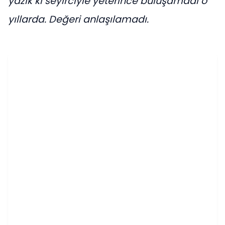
yazık ki seyirciyle yeterince buluşamadı o
yıllarda. Değeri anlaşılamadı.